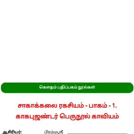
கௌதம் பதிப்பகம் நூல்கள்
சாகாக்கலை ரகசியம் - பாகம் - 1.
காகபுஜண்டர் பெருநூல் காவியம்
ஆசிரியர்:
பிரம்மஸ்ரீ