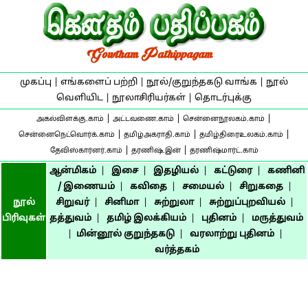
முகப்பு
|
எங்களைப் பற்றி
|
நூல்/குறுந்தகடு வாங்க
|
நூல்
வெளியிட
|
நூலாசிரியர்கள்
|
தொடர்புக்கு
|
|
|
அகல்விளக்கு.காம்
அட்டவணை.காம்
சென்னைநூலகம்.காம்
|
|
|
சென்னைநெட்வொர்க்.காம்
தமிழ்அகராதி.காம்
தமிழ்திரைஉலகம்.காம்
|
|
தேவிஸ்கார்னர்.காம்
தரணிஷ்.இன்
தரணிஷ்மார்ட்.காம்
ஆன்மிகம்
|
இசை
|
இதழியல்
|
கட்டுரை
|
கணினி
/ இணையம்
|
கவிதை
|
சமையல்
|
சிறுகதை
|
நூல்
சிறுவர்
|
சினிமா
|
சுற்றுலா
|
சுற்றுப்புறவியல்
|
பிரிவுகள்
தத்துவம்
|
தமிழ் இலக்கியம்
|
புதினம்
|
மருத்துவம்
|
மின்னூல் குறுந்தகடு
|
வரலாற்று புதினம்
|
வர்த்தகம்