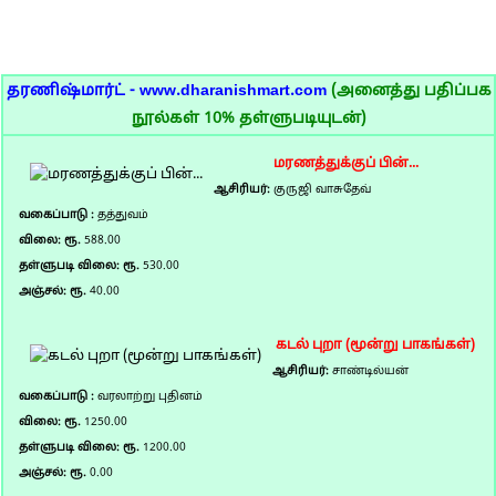
தரணிஷ்மார்ட் - www.dharanishmart.com
(அனைத்து பதிப்பக
நூல்கள் 10% தள்ளுபடியுடன்)
மரணத்துக்குப் பின்...
ஆசிரியர்:
குருஜி வாசுதேவ்
வகைப்பாடு :
தத்துவம்
விலை: ரூ.
588.00
தள்ளுபடி விலை: ரூ.
530.00
அஞ்சல்: ரூ.
40.00
கடல் புறா (மூன்று பாகங்கள்)
ஆசிரியர்:
சாண்டில்யன்
வகைப்பாடு :
வரலாற்று புதினம்
விலை: ரூ.
1250.00
தள்ளுபடி விலை: ரூ.
1200.00
அஞ்சல்: ரூ.
0.00