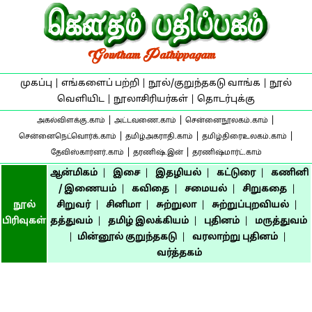
முகப்பு
|
எங்களைப் பற்றி
|
நூல்/குறுந்தகடு வாங்க
|
நூல்
வெளியிட
|
நூலாசிரியர்கள்
|
தொடர்புக்கு
|
|
|
அகல்விளக்கு.காம்
அட்டவணை.காம்
சென்னைநூலகம்.காம்
|
|
|
சென்னைநெட்வொர்க்.காம்
தமிழ்அகராதி.காம்
தமிழ்திரைஉலகம்.காம்
|
|
தேவிஸ்கார்னர்.காம்
தரணிஷ்.இன்
தரணிஷ்மார்ட்.காம்
ஆன்மிகம்
|
இசை
|
இதழியல்
|
கட்டுரை
|
கணினி
/ இணையம்
|
கவிதை
|
சமையல்
|
சிறுகதை
|
நூல்
சிறுவர்
|
சினிமா
|
சுற்றுலா
|
சுற்றுப்புறவியல்
|
பிரிவுகள்
தத்துவம்
|
தமிழ் இலக்கியம்
|
புதினம்
|
மருத்துவம்
|
மின்னூல் குறுந்தகடு
|
வரலாற்று புதினம்
|
வர்த்தகம்