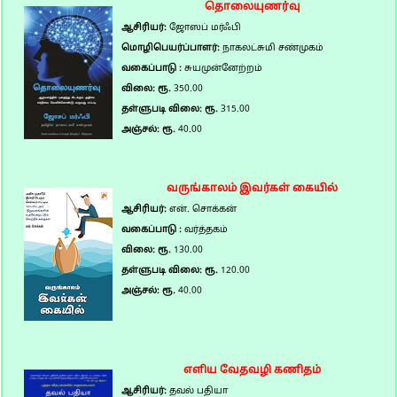
தொலையுணர்வு
ஆசிரியர்:
ஜோஸப் மர்ஃபி
மொழிபெயர்ப்பாளர்:
நாகலட்சுமி சண்முகம்
வகைப்பாடு :
சுயமுன்னேற்றம்
விலை: ரூ.
350.00
தள்ளுபடி விலை: ரூ.
315.00
அஞ்சல்: ரூ.
40.00
வருங்காலம் இவர்கள் கையில்
ஆசிரியர்:
என். சொக்கன்
வகைப்பாடு :
வர்த்தகம்
விலை: ரூ.
130.00
தள்ளுபடி விலை: ரூ.
120.00
அஞ்சல்: ரூ.
40.00
எளிய வேதவழி கணிதம்
ஆசிரியர்:
தவல் பதியா