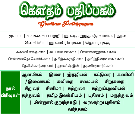
முகப்பு
|
எங்களைப் பற்றி
|
நூல்/குறுந்தகடு வாங்க
|
நூல்
வெளியிட
|
நூலாசிரியர்கள்
|
தொடர்புக்கு
|
|
|
அகல்விளக்கு.காம்
அட்டவணை.காம்
சென்னைநூலகம்.காம்
|
|
|
சென்னைநெட்வொர்க்.காம்
தமிழ்அகராதி.காம்
தமிழ்திரைஉலகம்.காம்
|
|
தேவிஸ்கார்னர்.காம்
தரணிஷ்.இன்
தரணிஷ்மார்ட்.காம்
ஆன்மிகம்
|
இசை
|
இதழியல்
|
கட்டுரை
|
கணினி
/ இணையம்
|
கவிதை
|
சமையல்
|
சிறுகதை
|
நூல்
சிறுவர்
|
சினிமா
|
சுற்றுலா
|
சுற்றுப்புறவியல்
|
பிரிவுகள்
தத்துவம்
|
தமிழ் இலக்கியம்
|
புதினம்
|
மருத்துவம்
|
மின்னூல் குறுந்தகடு
|
வரலாற்று புதினம்
|
வர்த்தகம்